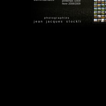
printemps /2009
hiver 2008/2009
p h o t o g r a p h i e s
j e a n j a c q u e s s t o c k l i