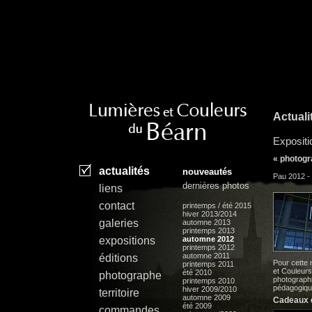
Actuali
Expositi
« photogr
actualités
nouveautés
Pau 2012 - 
dernières photos
l
iens
contact
printemps / été 2015
hiver 2013/2014
galeries
automne 2013
printemps 2013
expositions
automne 2012
printemps 2012
automne 2011
éditions
Pour cette n
printemps 2011
et Couleurs
été 2010
photographe
photograph
printemps 2010
pédagogiq
hiver 2009/2010
territoire
automne 2009
Cadeaux d
été 2009
commandes