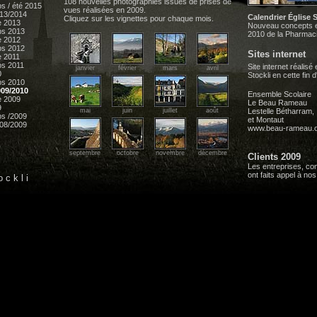
108 nouvelles photographies issues de prises de
s / été 2015
vues réalisées en 2009.
013/2014
Calendrier Église 
Cliquez sur les vignettes pour chaque mois.
e 2013
Nouveau concepts e
ps 2013
2010 de la Pharmaci
e 2012
ps 2012
Sites internet
 2011
ps 2011
Site internet réalisé
janvier
février
mars
avril
0
Stockli en cette fin 
ps 2010
009/2010
Ensemble Scolaire
e 2009
Le Beau Rameau
9
mai
juin
juillet
août
Lestelle Bétharram,
ps /2009
et Montaut
008/2009
www.beau-rameau.
septembre
octobre
novembre
décembre
Clients 2009
Les entreprises, co
ont faits appel à no
c k l i