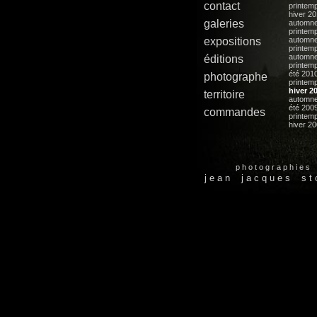
contact
printemp
hiver 2
galeries
automn
printem
expositions
automn
printem
automne
éditions
printem
été 201
photographe
printem
hiver 2
territoire
automn
été 200
commandes
printem
hiver 2
p h o t o g r a p h i e s
j e a n j a c q u e s s t o 