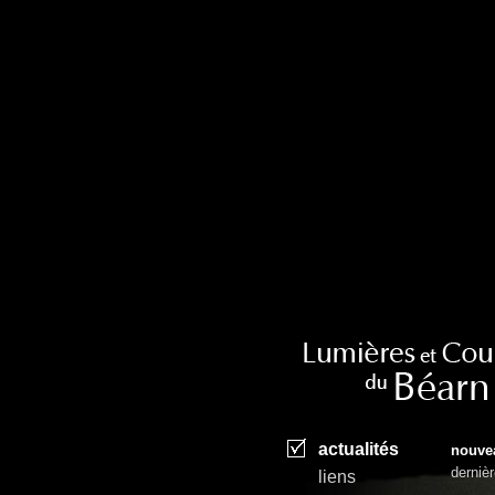
actualités
nouve
derniè
l
iens