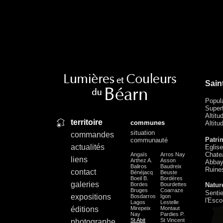
Sain
Popul
Superf
Altitu
territoire
communes
Altit
situation
commandes
Patri
communauté
actualités
Eglise
Chate
Angaïs
Arros Nay
liens
Arthez A.
Asson
Abbay
Baliros
Baudreix
Ruines
contact
Bénéjacq
Beuste
Boeil B.
Bordères
galeries
Bordes
Bourdettes
Natur
Bruges
Coarraze
Sentie
expositions
Bosdarros
Igon
l'Esco
Lagos
Lestelle
éditions
Mirepeix
Montaut
Nay
Pardies P.
St Abit
St Vincent
photographe