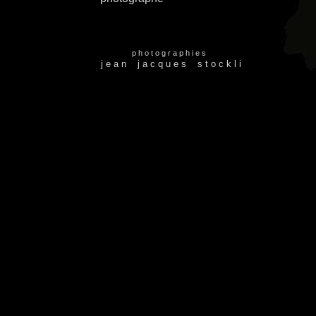
p h o t o g r a p h i e s
j e a n j a c q u e s s t o c k l i