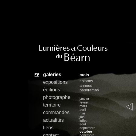
galeries
mois
saisons
expositions
années
éditions
panoramas
photographe
janvier
février
territoire
mars
avril
commandes
mai
juin
actualités
juillet
août
liens
septembre
octobre
contact
novembre