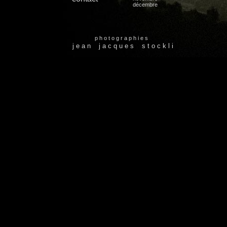
décembre
p h o t o g r a p h i e s
j e a n j a c q u e s s t o c k l i