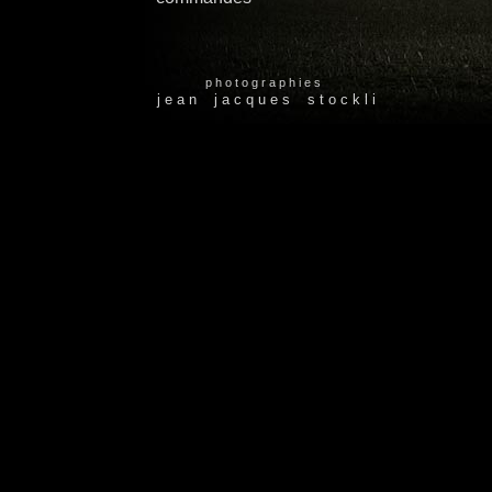
p h o t o g r a p h i e s
j e a n j a c q u e s s t o c k l i